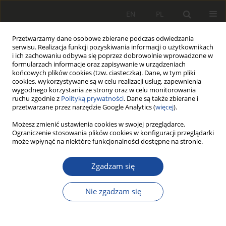
EN
PL
Przetwarzamy dane osobowe zbierane podczas odwiedzania
serwisu. Realizacja funkcji pozyskiwania informacji o użytkownikach
i ich zachowaniu odbywa się poprzez dobrowolnie wprowadzone w
formularzach informacje oraz zapisywanie w urządzeniach
końcowych plików cookies (tzw. ciasteczka). Dane, w tym pliki
cookies, wykorzystywane są w celu realizacji usług, zapewnienia
wygodnego korzystania ze strony oraz w celu monitorowania
ruchu zgodnie z
Polityką prywatności
. Dane są także zbierane i
przetwarzane przez narzędzie Google Analytics (
więcej
).
Autor
Mateusz Jüngst
Możesz zmienić ustawienia cookies w swojej przeglądarce.
Ograniczenie stosowania plików cookies w konfiguracji przeglądarki
może wpłynąć na niektóre funkcjonalności dostępne na stronie.
PRACA ORYGINALNA
Zgadzam się
Model of energy consumption by
brake discs of rail vehicles
Nie zgadzam się
Wojciech Sawczuk
,
Mateusz Jüngst
,
Daniel Kaczmarek
Rail Vehicles/Pojazdy Szynowe 2024,1-2,11-20
DOI
:
https://doi.org/10.53502/RAIL-186984