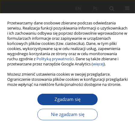
EN
PL
Przetwarzamy dane osobowe zbierane podczas odwiedzania
serwisu. Realizacja funkcji pozyskiwania informacji o użytkownikach
i ich zachowaniu odbywa się poprzez dobrowolnie wprowadzone w
formularzach informacje oraz zapisywanie w urządzeniach
końcowych plików cookies (tzw. ciasteczka). Dane, w tym pliki
cookies, wykorzystywane są w celu realizacji usług, zapewnienia
wygodnego korzystania ze strony oraz w celu monitorowania
ruchu zgodnie z
Polityką prywatności
. Dane są także zbierane i
przetwarzane przez narzędzie Google Analytics (
więcej
).
Autor
Natalia Karkosińska-
Możesz zmienić ustawienia cookies w swojej przeglądarce.
Ograniczenie stosowania plików cookies w konfiguracji przeglądarki
Brzozowska
może wpłynąć na niektóre funkcjonalności dostępne na stronie.
Zgadzam się
Wielokryterialny model decyzyjny
wprowadzenia elektrycznych
Nie zgadzam się
zasobnikowych zespołów trakcyjnych
na częściowo zelektryfikowanej linii
Gdynia - Hel