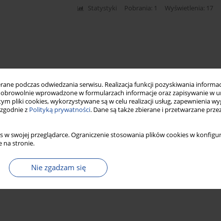
Statystyki
Pobrania: 1
Wyświetlenia: 17
ne podczas odwiedzania serwisu. Realizacja funkcji pozyskiwania informacj
obrowolnie wprowadzone w formularzach informacje oraz zapisywanie w u
 tym pliki cookies, wykorzystywane są w celu realizacji usług, zapewnienia 
 zgodnie z
Polityką prywatności
. Dane są także zbierane i przetwarzane prze
s w swojej przeglądarce. Ograniczenie stosowania plików cookies w konfigur
 na stronie.
Nie zgadzam się