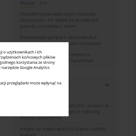
Miesiąc
Rok
Charakterystyka wybranych rodzajów
zużycia koła i ich wpływ na współpracę
pojazdu szynowego z torem
Problematyka gorących obszarów (hot-
spots) w kolejowym hamulcu tarczowym
i o użytkownikach i ich
Use of Stage V compliant engine in
rządzeniach końcowych plików
modernized SM42 diesel locomotive
wygodnego korzystania ze strony
z narzędzie Google Analytics
acji przeglądarki może wpłynąć na
Najczęściej cytowane
3 lata
Rok
Energy efficiency in rail vehicles: analysis of
contemporary technologies in reducing
energy consumption
Freight car model with Y25 bogies stability
analysis