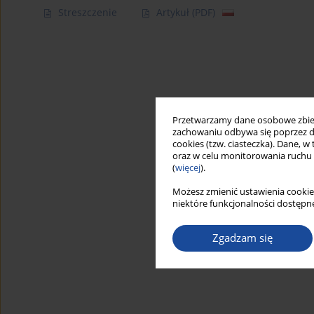
Streszczenie
Artykuł
(PDF)
Przetwarzamy dane osobowe zbiera
zachowaniu odbywa się poprzez d
cookies (tzw. ciasteczka). Dane, w
oraz w celu monitorowania ruchu
(
więcej
).
Możesz zmienić ustawienia cookie
niektóre funkcjonalności dostępne
Zgadzam się