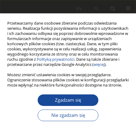
EN
PL
Przetwarzamy dane osobowe zbierane podczas odwiedzania
serwisu. Realizacja funkcji pozyskiwania informacji o użytkownikach
i ich zachowaniu odbywa się poprzez dobrowolnie wprowadzone w
formularzach informacje oraz zapisywanie w urządzeniach
końcowych plików cookies (tzw. ciasteczka). Dane, w tym pliki
cookies, wykorzystywane są w celu realizacji usług, zapewnienia
wygodnego korzystania ze strony oraz w celu monitorowania
ruchu zgodnie z
Polityką prywatności
. Dane są także zbierane i
przetwarzane przez narzędzie Google Analytics (
więcej
).
Archiwum
Możesz zmienić ustawienia cookies w swojej przeglądarce.
Ograniczenie stosowania plików cookies w konfiguracji przeglądarki
może wpłynąć na niektóre funkcjonalności dostępne na stronie.
1/2017
Zgadzam się
Statystyki wszystkich artykułów
Nie zgadzam się
236
1263
Pobrania
Wyświetlenia