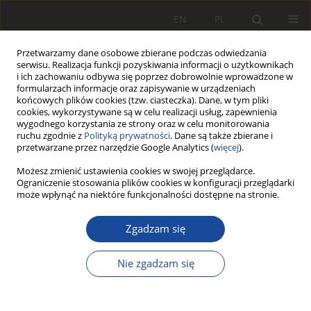
EN
PL
Przetwarzamy dane osobowe zbierane podczas odwiedzania
serwisu. Realizacja funkcji pozyskiwania informacji o użytkownikach
i ich zachowaniu odbywa się poprzez dobrowolnie wprowadzone w
formularzach informacje oraz zapisywanie w urządzeniach
końcowych plików cookies (tzw. ciasteczka). Dane, w tym pliki
cookies, wykorzystywane są w celu realizacji usług, zapewnienia
wygodnego korzystania ze strony oraz w celu monitorowania
ruchu zgodnie z
Polityką prywatności
. Dane są także zbierane i
przetwarzane przez narzędzie Google Analytics (
więcej
).
Archiwum
Możesz zmienić ustawienia cookies w swojej przeglądarce.
Ograniczenie stosowania plików cookies w konfiguracji przeglądarki
może wpłynąć na niektóre funkcjonalności dostępne na stronie.
4/2005
Zgadzam się
Statystyki wszystkich artykułów
Nie zgadzam się
100
420
Pobrania
Wyświetlenia