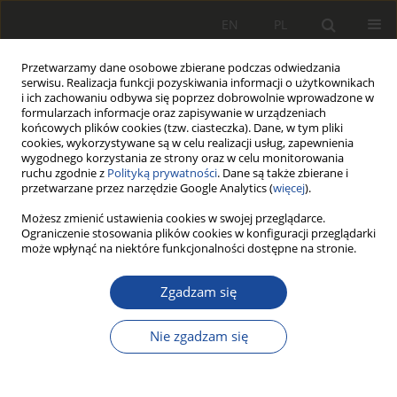
EN
PL
Przetwarzamy dane osobowe zbierane podczas odwiedzania
serwisu. Realizacja funkcji pozyskiwania informacji o użytkownikach
i ich zachowaniu odbywa się poprzez dobrowolnie wprowadzone w
formularzach informacje oraz zapisywanie w urządzeniach
końcowych plików cookies (tzw. ciasteczka). Dane, w tym pliki
cookies, wykorzystywane są w celu realizacji usług, zapewnienia
wygodnego korzystania ze strony oraz w celu monitorowania
ruchu zgodnie z
Polityką prywatności
. Dane są także zbierane i
przetwarzane przez narzędzie Google Analytics (
więcej
).
Archiwum
Możesz zmienić ustawienia cookies w swojej przeglądarce.
Ograniczenie stosowania plików cookies w konfiguracji przeglądarki
może wpłynąć na niektóre funkcjonalności dostępne na stronie.
3/2005
Zgadzam się
Statystyki wszystkich artykułów
Nie zgadzam się
85
539
Pobrania
Wyświetlenia