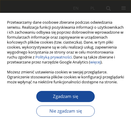
EN
PL
Przetwarzamy dane osobowe zbierane podczas odwiedzania
serwisu. Realizacja funkcji pozyskiwania informacji o użytkownikach
i ich zachowaniu odbywa się poprzez dobrowolnie wprowadzone w
formularzach informacje oraz zapisywanie w urządzeniach
końcowych plików cookies (tzw. ciasteczka). Dane, w tym pliki
cookies, wykorzystywane są w celu realizacji usług, zapewnienia
wygodnego korzystania ze strony oraz w celu monitorowania
ruchu zgodnie z
Polityką prywatności
. Dane są także zbierane i
przetwarzane przez narzędzie Google Analytics (
więcej
).
Autor
Piotr Boguś
Możesz zmienić ustawienia cookies w swojej przeglądarce.
Ograniczenie stosowania plików cookies w konfiguracji przeglądarki
może wpłynąć na niektóre funkcjonalności dostępne na stronie.
Pozyskanie obrazu przez
komputerowe systemy graficzne do
Zgadzam się
wizyjnej kontroli i diagnostyki
hamulca tarczowego
Nie zgadzam się
Stanisław Bocian
,
Piotr Boguś
,
Marian Kaluba
,
Antoni Kardacz
Rail Vehicles/Pojazdy Szynowe 2000,2,37-52