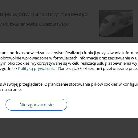
hu pojazdów transporty masowego
 Merkisz-Guranowska
,
Łukasz Stawecki
Statystyki
Cytowania: 3
Pobrania: 24
Wyświetlenia: 144
ne podczas odwiedzania serwisu. Realizacja funkcji pozyskiwania informacj
obrowolnie wprowadzone w formularzach informacje oraz zapisywanie w u
 tym pliki cookies, wykorzystywane są w celu realizacji usług, zapewnienia 
 zgodnie z
Polityką prywatności
. Dane są także zbierane i przetwarzane prze
s w swojej przeglądarce. Ograniczenie stosowania plików cookies w konfigur
 na stronie.
Nie zgadzam się