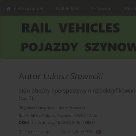
Bieżący numer
Online first
Archiwum
O cza
Autor
Łukasz Stawecki
Stan obecny i perspektywy niezelektryfikowa
(cz. 1)
Zbigniew Durzyński
,
Łukasz Stawecki
Rail Vehicles/Pojazdy Szynowe 2020,2,12-24
DOI
:
https://doi.org/10.53502/RAIL-138547
Streszczenie
Artykuł
(PDF)