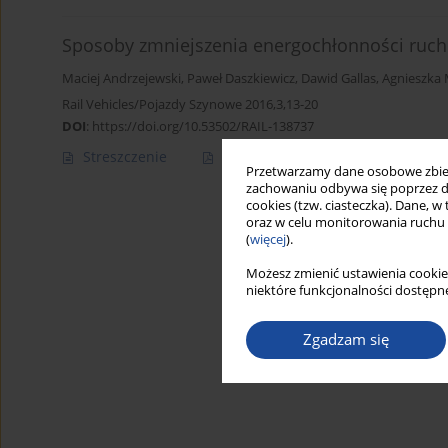
Sposoby zmniejszenia energochłonności ruc
Maciej Andrzejewski
,
Paweł Daszkiewicz
,
Dawid Gallas
,
Agnieszka
Rail Vehicles/Pojazdy Szynowe 2016,3,13-20
DOI
:
https://doi.org/10.53502/RAIL-138737
Streszczenie
Artykuł
(PDF)
Przetwarzamy dane osobowe zbiera
zachowaniu odbywa się poprzez d
cookies (tzw. ciasteczka). Dane, w
oraz w celu monitorowania ruchu
(
więcej
).
Możesz zmienić ustawienia cookie
niektóre funkcjonalności dostępne
Zgadzam się