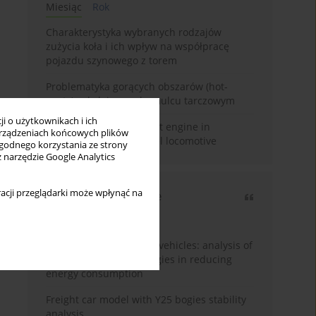
Miesiąc
Rok
Charakterystyka wybranych rodzajów
zużycia koła i ich wpływ na współpracę
pojazdu szynowego z torem
Problematyka gorących obszarów (hot-
spots) w kolejowym hamulcu tarczowym
i o użytkownikach i ich
Use of Stage V compliant engine in
rządzeniach końcowych plików
modernized SM42 diesel locomotive
wygodnego korzystania ze strony
z narzędzie Google Analytics
acji przeglądarki może wpłynąć na
Najczęściej cytowane
3 lata
Rok
Energy efficiency in rail vehicles: analysis of
contemporary technologies in reducing
energy consumption
Freight car model with Y25 bogies stability
analysis