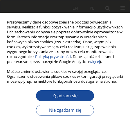
EN
PL
Przetwarzamy dane osobowe zbierane podczas odwiedzania
serwisu. Realizacja funkcji pozyskiwania informacji o użytkownikach
i ich zachowaniu odbywa się poprzez dobrowolnie wprowadzone w
formularzach informacje oraz zapisywanie w urządzeniach
końcowych plików cookies (tzw. ciasteczka). Dane, w tym pliki
cookies, wykorzystywane są w celu realizacji usług, zapewnienia
wygodnego korzystania ze strony oraz w celu monitorowania
ruchu zgodnie z
Polityką prywatności
. Dane są także zbierane i
przetwarzane przez narzędzie Google Analytics (
więcej
).
Autor
Wojciech Sawczuk
Możesz zmienić ustawienia cookies w swojej przeglądarce.
Ograniczenie stosowania plików cookies w konfiguracji przeglądarki
może wpłynąć na niektóre funkcjonalności dostępne na stronie.
PRACA ORYGINALNA
Maintenance of disc-brake wheelsets
Zgadzam się
Patryk Nisiewicz
,
Hubert Grobelny
,
Wojciech
Sawczuk
,
Armando Miguel Rilo Cañás
Nie zgadzam się
Rail Vehicles/Pojazdy Szynowe 2025,3-4,31-41
DOI
:
https://doi.org/10.53502/RAIL-217707
Statystyki
Pobrania: 49
Wyświetlenia: 150