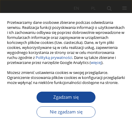
EN
PL
Przetwarzamy dane osobowe zbierane podczas odwiedzania
serwisu. Realizacja funkcji pozyskiwania informacji o użytkownikach
i ich zachowaniu odbywa się poprzez dobrowolnie wprowadzone w
formularzach informacje oraz zapisywanie w urządzeniach
końcowych plików cookies (tzw. ciasteczka). Dane, w tym pliki
cookies, wykorzystywane są w celu realizacji usług, zapewnienia
wygodnego korzystania ze strony oraz w celu monitorowania
ruchu zgodnie z
Polityką prywatności
. Dane są także zbierane i
przetwarzane przez narzędzie Google Analytics (
więcej
).
Autor
Piotr Michalak
Możesz zmienić ustawienia cookies w swojej przeglądarce.
Ograniczenie stosowania plików cookies w konfiguracji przeglądarki
może wpłynąć na niektóre funkcjonalności dostępne na stronie.
PRACA ORYGINALNA
Analysis of benefits and drawbacks of
Zgadzam się
using hybrid drive special purpose
vehicles
Nie zgadzam się
Dawid Gallas
,
Piotr Michalak
,
Rafał Cichy
Rail Vehicles/Pojazdy Szynowe 2025,1-2,3-8