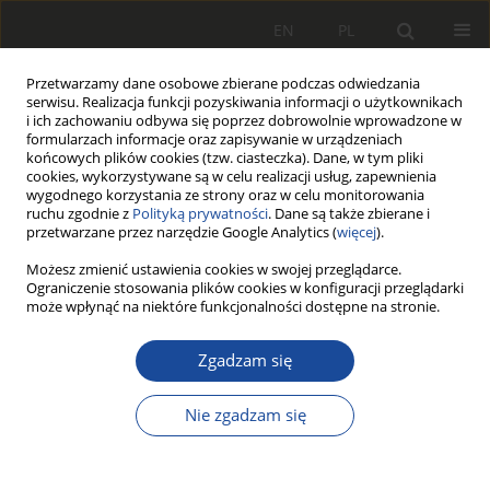
EN
PL
Przetwarzamy dane osobowe zbierane podczas odwiedzania
serwisu. Realizacja funkcji pozyskiwania informacji o użytkownikach
i ich zachowaniu odbywa się poprzez dobrowolnie wprowadzone w
formularzach informacje oraz zapisywanie w urządzeniach
końcowych plików cookies (tzw. ciasteczka). Dane, w tym pliki
cookies, wykorzystywane są w celu realizacji usług, zapewnienia
wygodnego korzystania ze strony oraz w celu monitorowania
ruchu zgodnie z
Polityką prywatności
. Dane są także zbierane i
przetwarzane przez narzędzie Google Analytics (
więcej
).
Archiwum
Możesz zmienić ustawienia cookies w swojej przeglądarce.
Ograniczenie stosowania plików cookies w konfiguracji przeglądarki
może wpłynąć na niektóre funkcjonalności dostępne na stronie.
4/2006
Zgadzam się
Statystyki wszystkich artykułów
Nie zgadzam się
79
440
Pobrania
Wyświetlenia