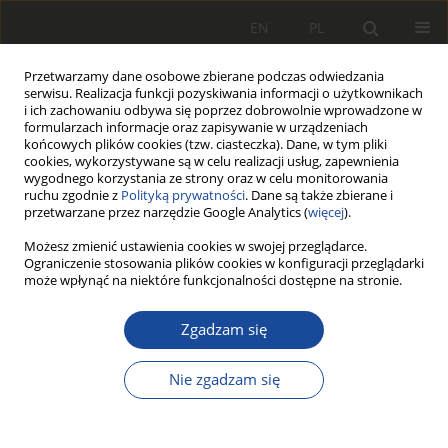
EN
PL
Przetwarzamy dane osobowe zbierane podczas odwiedzania
serwisu. Realizacja funkcji pozyskiwania informacji o użytkownikach
i ich zachowaniu odbywa się poprzez dobrowolnie wprowadzone w
formularzach informacje oraz zapisywanie w urządzeniach
końcowych plików cookies (tzw. ciasteczka). Dane, w tym pliki
cookies, wykorzystywane są w celu realizacji usług, zapewnienia
wygodnego korzystania ze strony oraz w celu monitorowania
ruchu zgodnie z
Polityką prywatności
. Dane są także zbierane i
przetwarzane przez narzędzie Google Analytics (
więcej
).
3/2019
Możesz zmienić ustawienia cookies w swojej przeglądarce.
Ograniczenie stosowania plików cookies w konfiguracji przeglądarki
może wpłynąć na niektóre funkcjonalności dostępne na stronie.
Zgadzam się
Możliwości oceny emisji
cząstek stałych z
Nie zgadzam się
silników spalinowych