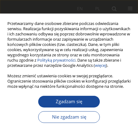
EN
PL
Przetwarzamy dane osobowe zbierane podczas odwiedzania
serwisu. Realizacja funkcji pozyskiwania informacji o użytkownikach
i ich zachowaniu odbywa się poprzez dobrowolnie wprowadzone w
formularzach informacje oraz zapisywanie w urządzeniach
końcowych plików cookies (tzw. ciasteczka). Dane, w tym pliki
cookies, wykorzystywane są w celu realizacji usług, zapewnienia
wygodnego korzystania ze strony oraz w celu monitorowania
ruchu zgodnie z
Polityką prywatności
. Dane są także zbierane i
przetwarzane przez narzędzie Google Analytics (
więcej
).
Słowo kluczowe
pojazdy szynowe
Możesz zmienić ustawienia cookies w swojej przeglądarce.
Ograniczenie stosowania plików cookies w konfiguracji przeglądarki
może wpłynąć na niektóre funkcjonalności dostępne na stronie.
Koncepcja miejskiego pojazdu kolei
podwieszanej
Zgadzam się
Mateusz Kuczyk
,
Piotr Jędrzejewski
,
Paweł Załuski
Nie zgadzam się
Rail Vehicles/Pojazdy Szynowe 2021,2,52-66
DOI
:
https://doi.org/10.53502/RAIL-139982
Statystyki
Cytowania: 4
Pobrania: 145
Wyświetlenia: 713