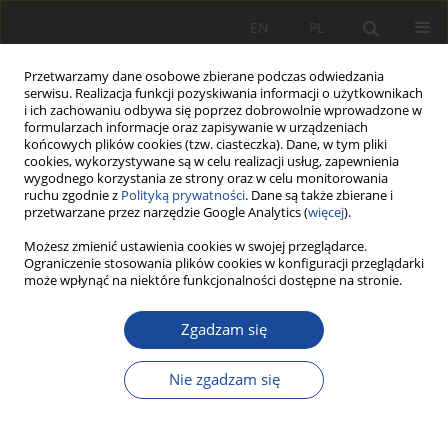
EN
PL
Przetwarzamy dane osobowe zbierane podczas odwiedzania
serwisu. Realizacja funkcji pozyskiwania informacji o użytkownikach
i ich zachowaniu odbywa się poprzez dobrowolnie wprowadzone w
formularzach informacje oraz zapisywanie w urządzeniach
końcowych plików cookies (tzw. ciasteczka). Dane, w tym pliki
cookies, wykorzystywane są w celu realizacji usług, zapewnienia
wygodnego korzystania ze strony oraz w celu monitorowania
ruchu zgodnie z
Polityką prywatności
. Dane są także zbierane i
przetwarzane przez narzędzie Google Analytics (
więcej
).
Autor
Bogusłąw Kasprzak
Możesz zmienić ustawienia cookies w swojej przeglądarce.
Ograniczenie stosowania plików cookies w konfiguracji przeglądarki
może wpłynąć na niektóre funkcjonalności dostępne na stronie.
Wpływ konstrukcji układu
zawieszenia nadwozia na wartość
Zgadzam się
krytycznych (rezonansowych)
prędkości jazdy wagonów osobowych
Nie zgadzam się
Andrzej Fórmaniak
,
Bogusłąw Kasprzak
,
Mieczysław Ofierzyński
Rail Vehicles/Pojazdy Szynowe 1975,(Pierwszy Numer)1,5-15