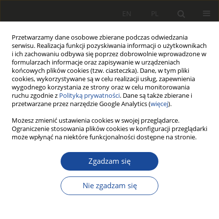
EN
PL
Przetwarzamy dane osobowe zbierane podczas odwiedzania
serwisu. Realizacja funkcji pozyskiwania informacji o użytkownikach
i ich zachowaniu odbywa się poprzez dobrowolnie wprowadzone w
formularzach informacje oraz zapisywanie w urządzeniach
końcowych plików cookies (tzw. ciasteczka). Dane, w tym pliki
cookies, wykorzystywane są w celu realizacji usług, zapewnienia
wygodnego korzystania ze strony oraz w celu monitorowania
ruchu zgodnie z
Polityką prywatności
. Dane są także zbierane i
przetwarzane przez narzędzie Google Analytics (
więcej
).
Archiwum
Możesz zmienić ustawienia cookies w swojej przeglądarce.
Ograniczenie stosowania plików cookies w konfiguracji przeglądarki
może wpłynąć na niektóre funkcjonalności dostępne na stronie.
3/1999
Zgadzam się
Statystyki wszystkich artykułów
Nie zgadzam się
19
115
Pobrania
Wyświetlenia