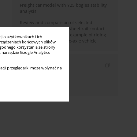
Freight car model with Y25 bogies stability
analysis
Review and comparison of selected
methods of calculating wheel-rail contact
tangential forces on the example of riding
i o użytkownikach i ich
stability analysis of a two-axle vehicle
rządzeniach końcowych plików
wygodnego korzystania ze strony
z narzędzie Google Analytics
Indeksy
acji przeglądarki może wpłynąć na
Indeks słów kluczowych
Indeks autorów