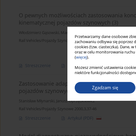
O pewnych możliwościach zastosowania koncep
kinematycznej pojazdów szynowych (3)
Włodzimierz Gąsowski
,
Marek Sobaś
Przetwarzamy dane osobowe zbiera
Rail Vehicles/Pojazdy Szynowe 2000,3,23-36
zachowaniu odbywa się poprzez d
cookies (tzw. ciasteczka). Dane, w
oraz w celu monitorowania ruchu
(
więcej
).
Streszczenie
Artykuł
(PDF)
Możesz zmienić ustawienia cookie
niektóre funkcjonalności dostępne
Zastosowanie adaptacyjnych metod prognozo
Zgadzam się
pojazdów szynowych
Stanisław Młynarski
,
Janusz Oprzędkiewicz
Rail Vehicles/Pojazdy Szynowe 2000,3,37-46
Streszczenie
Artykuł
(PDF)
Model diagnostyczno-niezawodnościowo-bezp