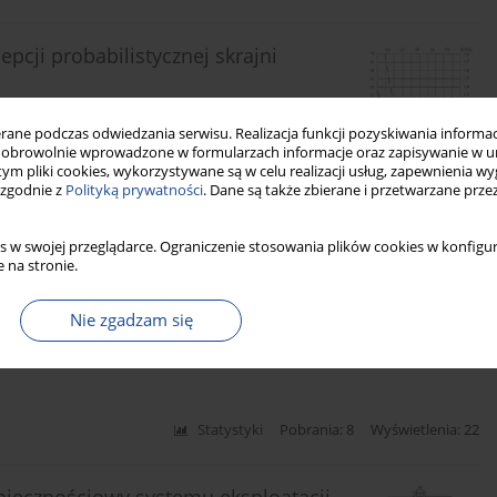
cji probabilistycznej skrajni
ne podczas odwiedzania serwisu. Realizacja funkcji pozyskiwania informacj
obrowolnie wprowadzone w formularzach informacje oraz zapisywanie w u
 tym pliki cookies, wykorzystywane są w celu realizacji usług, zapewnienia 
 zgodnie z
Polityką prywatności
. Dane są także zbierane i przetwarzane prze
Statystyki
Pobrania: 3
Wyświetlenia: 19
s w swojej przeglądarce. Ograniczenie stosowania plików cookies w konfigur
 na stronie.
wania niezawodności w eksploatacji
Nie zgadzam się
Statystyki
Pobrania: 8
Wyświetlenia: 22
iecznościowy systemu eksploatacji