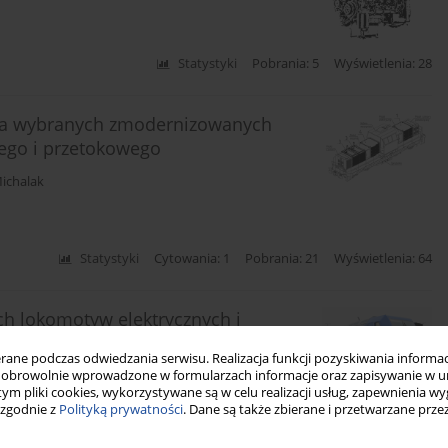
Statystyki
Pobrania: 5
Wyświetlenia: 28
la wybranych zmodernizowanych
go i przetokowego
Michalak
Statystyki
Cytowania: 1
Pobrania: 21
Wyświetlenia: 64
h lokomotyw elektrycznych i
ne podczas odwiedzania serwisu. Realizacja funkcji pozyskiwania informacj
obrowolnie wprowadzone w formularzach informacje oraz zapisywanie w u
 tym pliki cookies, wykorzystywane są w celu realizacji usług, zapewnienia 
 zgodnie z
Polityką prywatności
. Dane są także zbierane i przetwarzane prze