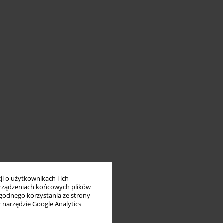
i o użytkownikach i ich
rządzeniach końcowych plików
wygodnego korzystania ze strony
z narzędzie Google Analytics