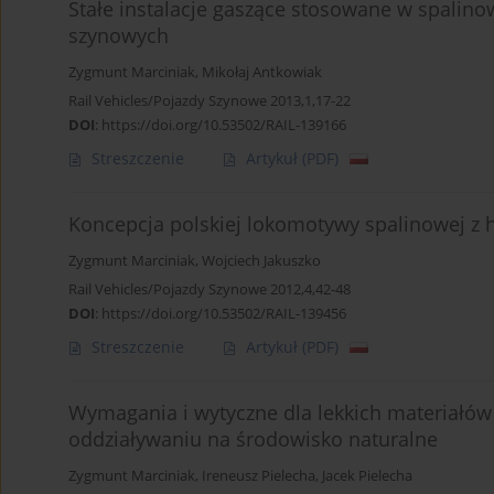
Stałe instalacje gaszące stosowane w spalino
szynowych
Zygmunt Marciniak
,
Mikołaj Antkowiak
Rail Vehicles/Pojazdy Szynowe 2013,1,17-22
DOI
:
https://doi.org/10.53502/RAIL-139166
Streszczenie
Artykuł
(PDF)
Koncepcja polskiej lokomotywy spalinowej
Zygmunt Marciniak
,
Wojciech Jakuszko
Rail Vehicles/Pojazdy Szynowe 2012,4,42-48
DOI
:
https://doi.org/10.53502/RAIL-139456
Streszczenie
Artykuł
(PDF)
Wymagania i wytyczne dla lekkich materiałó
oddziaływaniu na środowisko naturalne
Zygmunt Marciniak
,
Ireneusz Pielecha
,
Jacek Pielecha