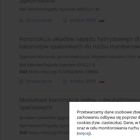
Zygmunt Marciniak
Rail Vehicles/Pojazdy Szynowe 2003,3,21-32
Streszczenie
Artykuł
(PDF)
Konstrukcja układów napędu hybrydowego d
lokomotyw spalinowych do ruchu manewrowe
Zygmunt Marciniak
,
Janusz Mielniczuk
,
Wojciech Jakuszko
,
Piotr 
Rail Vehicles/Pojazdy Szynowe 2014,2,1-8
DOI
:
https://doi.org/10.53502/RAIL-138960
Streszczenie
Artykuł
(PDF)
Modułowe konstrukcje jedno- i dwukabinowyc
spalinowych
Przetwarzamy dane osobowe zbiera
zachowaniu odbywa się poprzez d
Jarosław Czerwiński
,
Zygmunt Marciniak
cookies (tzw. ciasteczka). Dane, w
Rail Vehicles/Pojazdy Szynowe 2014,1,1-10
oraz w celu monitorowania ruchu
DOI
:
https://doi.org/10.53502/RAIL-138806
(
więcej
).